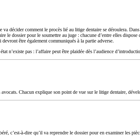
va décider comment le procès lié au litige dentaire se déroulera. Dans l
truire le dossier pour le soumettre au juge : chacune d’entre elles dispos
ci devront être également communiqués à la partie adverse.
état n’existe pas : l’affaire peut être plaidée dès l’audience d’introducti
rs avocats. Chacun explique son point de vue sur le litige dentaire, déve
libéré, c’est-à-dire qu’il va reprendre le dossier pour en examiner les piè